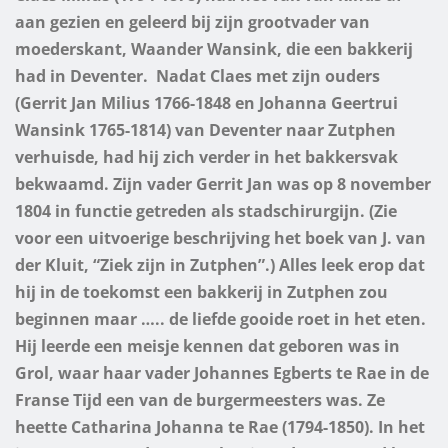
aan gezien en geleerd bij zijn grootvader van
moederskant, Waander Wansink, die een bakkerij
had in Deventer.
Nadat Claes met zijn ouders
(Gerrit Jan Milius 1766-1848 en Johanna Geertrui
Wansink 1765-1814) van Deventer naar Zutphen
verhuisde, had hij zich verder in het bakkersvak
bekwaamd. Zijn vader Gerrit Jan was op 8 november
1804 in functie getreden als stadschirurgijn. (Zie
voor een uitvoerige beschrijving het boek van J. van
der Kluit, “Ziek zijn in Zutphen”.) Alles leek erop dat
hij in de toekomst een bakkerij in Zutphen zou
beginnen maar ….. de liefde gooide roet in het eten.
Hij leerde een meisje kennen dat geboren was in
Grol, waar haar vader Johannes Egberts te Rae in de
Franse Tijd een van de burgermeesters was. Ze
heette Catharina Johanna te Rae (1794-1850).
In het