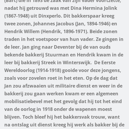
(Bart) die in 1893 de zaak van zijn vader voortzette,
nadat hij getrouwd was met Dina Hermina Jolink
(1867-1948) uit Dinxperlo.
Dit bakkerspaar kreeg
twee zonen, Johannes Jacobus (Jan, 1894-1946) en
Hendrik Willem (Hendrik, 1896-1971). Beide zonen
traden in het voetspoor van hun vader. Ze gingen in
de leer. Jan ging naar Deventer bij de van ouds
bekende bakkerij Stuurman en Hendrik kwam in de
leer bij bakkerij Streek in Winterswijk.
De Eerste
Wereldoorlog (1914-1918) gooide voor deze jongens,
zoals voor zovelen roet in het eten. Op de dag dat
Jan zou afzwaaien uit militaire dienst en weer in de
bakkerij zou gaan werken kwam er een algemeen
mobilisatiebevel met het gevolg dat hij tot het eind
van de oorlog in 1918 onder de wapenen moest
blijven. Toch bleef hij het bakkersvak trouw, want
na ontslag uit dienst kreeg hij werk als bakker bij de