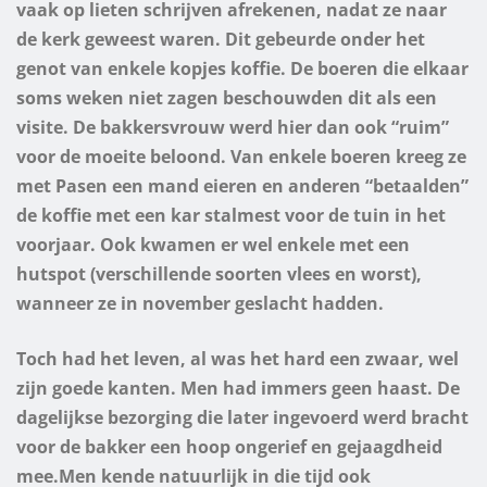
vaak op lieten schrijven afrekenen, nadat ze naar
de kerk geweest waren. Dit gebeurde onder het
genot van enkele kopjes koffie. De boeren die elkaar
soms weken niet zagen beschouwden dit als een
visite. De bakkersvrouw werd hier dan ook “ruim”
voor de moeite beloond. Van enkele boeren kreeg ze
met Pasen een mand eieren en anderen “betaalden”
de koffie met een kar stalmest voor de tuin in het
voorjaar. Ook kwamen er wel enkele met een
hutspot (verschillende soorten vlees en worst),
wanneer ze in november geslacht hadden.
Toch had het leven, al was het hard een zwaar, wel
zijn goede kanten. Men had immers geen haast. De
dagelijkse bezorging die later ingevoerd werd bracht
voor de bakker een hoop ongerief en gejaagdheid
mee.
Men kende natuurlijk in die tijd ook